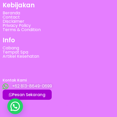
Kebijakan
Beranda
Contact
Disclaimer
Privacy Policy
Terms & Condition
Info
Cabang
Tempat Spa
Artikel Kesehatan
Kontak Kami
+62 813-8649-0699
Pesan Sekarang
MassageSpa.id © 2024 | Developed by
PT. Harkovnet
Teknologi Indonesia