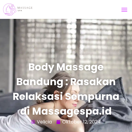
Body Massage
Bandung : Rasakan
Relaksasi Sempurna
di Massagespa.id
Velicia
Oktober 12, 2024