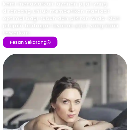
Kami menawarkan layanan pijat yang
dirancang untuk memberikan manfaat
optimal bagi tubuh dan pikiran Anda. Mari
jelajahi berbagai layanan pijat yang kami
tawarkan:
Pesan Sekarang