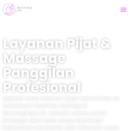
Layanan Pijat &
Massage
Panggilan
Profesional
Apakah Anda mencari pijat berkualitas di
Indonesia? Selamat datang di
MassageSpa.id, tempat utama untuk
berbagai jenis pijat yang memenuhi
kebutuhan kesehatan dan relaksasi Anda.