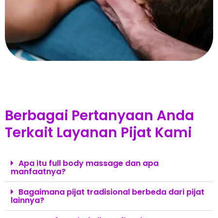
Berbagai Pertanyaan Anda
Terkait Layanan Pijat Kami
Apa itu full body massage dan apa
manfaatnya?
Bagaimana pijat tradisional berbeda dari pijat
lainnya?