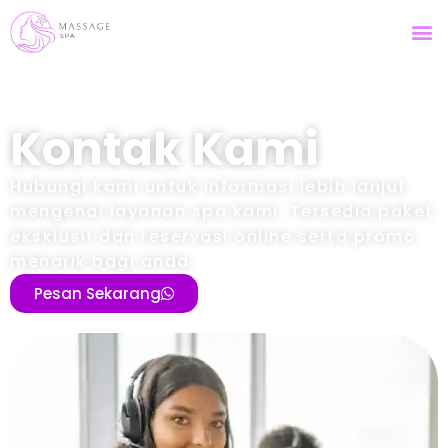
Kontak Kami
Hubungi kami untuk informasi lebih lanjut
mengenai layanan spa kami. Tersedia paket
eksklusif dan reservasi online serta promo
menarik bagi anda.
Pesan Sekarang