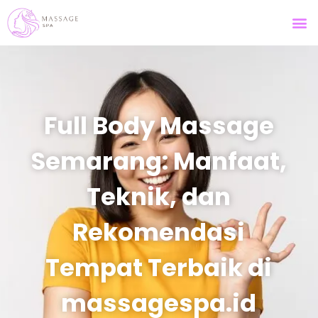
Full Body Massage
Semarang: Manfaat,
Teknik, dan
Rekomendasi
Tempat Terbaik di
massagespa.id