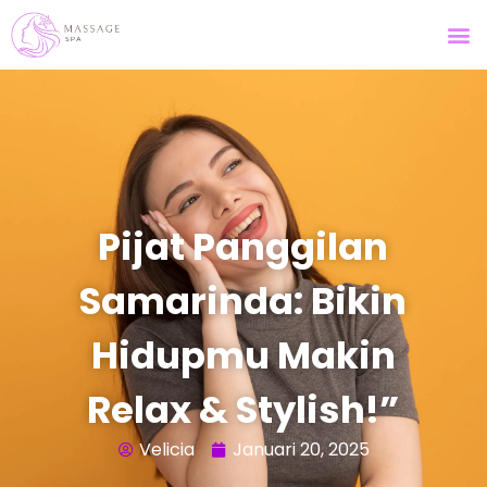
Pijat Panggilan
Samarinda: Bikin
Hidupmu Makin
Relax & Stylish!”
Velicia
Januari 20, 2025