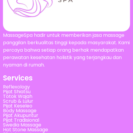
MassageSpa hadir untuk memberikan jasa massage
panggilan berkualitas tinggi kepada masyarakat. Kami
percaya bahwa setiap orang berhak mendapatkan
perawatan kesehatan holistik yang terjangkau dan
nyaman di rumah.
Services
Reflexology
Pijat Shiatsu
Totok Wajah
Scrub & Lulur
Pijat Keseleo
Body Massage
Pijat Akupuntur
Pijat Tradisional
Swedia Massage
Hot Stone Massage