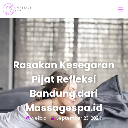
Rasakan Kesegaran
Pijat Refleksi
Bandung dari
Massagespa.id
Velicia
September 23, 2024