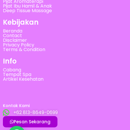
Pijat Aromaterapi
Pijat Ibu Hamil & Anak
Deep Tissue Massage
Kebijakan
Beranda
Contact
Disclaimer
Privacy Policy
Terms & Condition
Info
Cabang
Tempat Spa
Artikel Kesehatan
Kontak Kami
+62 813-8649-0699
Pesan Sekarang