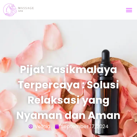
Pijat Tasikmalaya
Terpercaya : Solusi
Relaksasi yang
Nyaman dan Aman
Velicia
September 17, 2024