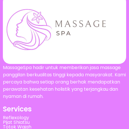
MassageSpa hadir untuk memberikan jasa massage
panggilan berkualitas tinggi kepada masyarakat. Kami
percaya bahwa setiap orang berhak mendapatkan
perawatan kesehatan holistik yang terjangkau dan
nyaman di rumah.
Services
Reflexology
Pijat Shiatsu
Totok Wajah