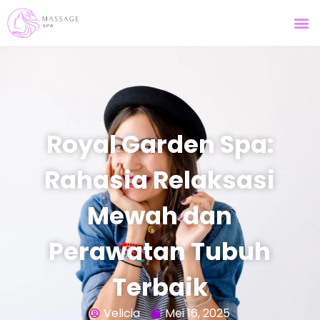
Royal Garden Spa:
Rahasia Relaksasi
Mewah dan
Perawatan Tubuh
Terbaik
Velicia
Mei 16, 2025